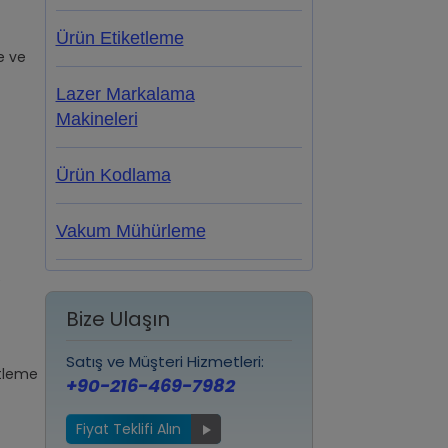
Ürün Etiketleme
e ve
Lazer Markalama
Makineleri
Ürün Kodlama
Vakum Mühürleme
e
Bize Ulaşın
Satış ve Müşteri Hizmetleri:
etleme
+90-216-469-7982
Fiyat Teklifi Alın