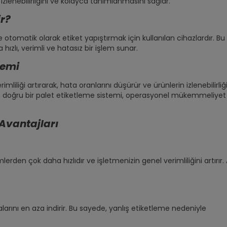
n izlenebilirliğini ve kolayca tanımlanmasını sağlar.
ir?
 otomatik olarak etiket yapıştırmak için kullanılan cihazlardır. Bu
zlı, verimli ve hatasız bir işlem sunar.
nemi
imliliği artırarak, hata oranlarını düşürür ve ürünlerin izlenebilirliğ
da, doğru bir palet etiketleme sistemi, operasyonel mükemmeliyet 
 Avantajları
rden çok daha hızlıdır ve işletmenizin genel verimliliğini artırır.
rını en aza indirir. Bu sayede, yanlış etiketleme nedeniyle