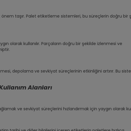
k önem taşır. Palet etiketleme sistemleri, bu süreçlerin doğru bir 
n olarak kullanılır. Parçaların doğru bir şekilde izlenmesi ve
iptir.
enmesi, depolama ve sevkiyat süreçlerinin etkinliğini artırır. Bu sist
 Kullanım Alanları
 sağlamak ve sevkiyat süreçlerini hızlandırmak için yaygın olarak kull
im tarihi ve diğer bilgilerini içeren etiketlerin paletlere hızlıca