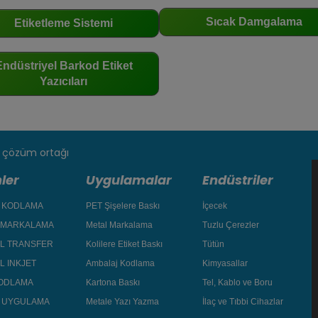
Sıcak Damgalama
Etiketleme Sistemi
Endüstriyel Barkod Etiket
Yazıcıları
ki çözüm ortağı
ler
Uygulamalar
Endüstriler
T KODLAMA
PET Şişelere Baskı
İçecek
 MARKALAMA
Metal Markalama
Tuzlu Çerezler
L TRANSFER
Kolilere Etiket Baskı
Tütün
L INKJET
Ambalaj Kodlama
Kimyasallar
KODLAMA
Kartona Baskı
Tel, Kablo ve Boru
T UYGULAMA
Metale Yazı Yazma
İlaç ve Tıbbi Cihazlar