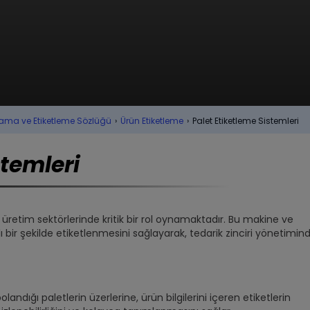
ama ve Etiketleme Sözlüğü
›
Ürün Etiketleme
›
Palet Etiketleme Sistemleri
stemleri
 ve üretim sektörlerinde kritik bir rol oynamaktadır. Bu makine ve
lı bir şekilde etiketlenmesini sağlayarak, tedarik zinciri yönetimin
andığı paletlerin üzerlerine, ürün bilgilerini içeren etiketlerin