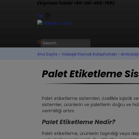
Ekipman Talebi +90-216-469-7982
Bizimle İletişime Geç
TR
Ana Sayfa
›
Videojet Kaynak Kütüphanesi
›
Ambalajl
Palet Etiketleme Si
Palet etiketleme sistemleri, özellikle lojistik
sistemler, ürünlerin ve paletlerin doğru ve hız
verimliliği artırır.
Palet Etiketleme Nedir?
Palet etiketleme, ürünlerin taşındığı veya depol