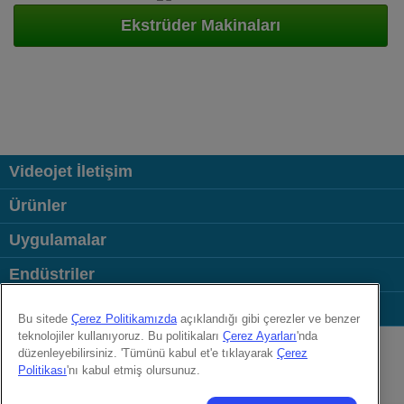
Ekstrüder Makinaları
Videojet İletişim
Ürünler
Uygulamalar
Endüstriler
Bağlantılar
Bu sitede
Çerez Politikamızda
açıklandığı gibi çerezler ve benzer
Follow us on:
teknolojiler kullanıyoruz. Bu politikaları
Çerez Ayarları
'nda
düzenleyebilirsiniz. 'Tümünü kabul et'e tıklayarak
Çerez
Politikası
'nı kabul etmiş olursunuz.
© 2026 Videojet Technologies Inc.