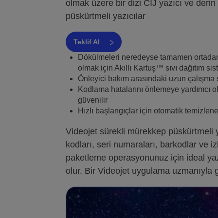
olmak üzere bir dizi CIJ yazıcı ve der
püskürtmeli yazıcılar
Teklif Al
Dökülmeleri neredeyse tamamen ortadan k
olmak için Akıllı Kartuş™ sıvı dağıtım sist
Önleyici bakım arasındaki uzun çalışma sü
Kodlama hatalarını önlemeye yardımcı ol
güvenilir
Hızlı başlangıçlar için otomatik temizlene
Videojet sürekli mürekkep püskürtmeli ya
kodları, seri numaraları, barkodlar ve izl
paketleme operasyonunuz için ideal ya
olur. Bir Videojet uygulama uzmanıyla 