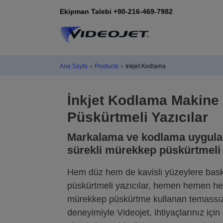
Ekipman Talebi +90-216-469-7982
Ana Sayfa
›
Products
›
Inkjet Kodlama
İnkjet Kodlama Makine 
Püskürtmeli Yazıcılar
Markalama ve kodlama uygulama
sürekli mürekkep püskürtmeli y
Hem düz hem de kavisli yüzeylere bask
püskürtmeli yazıcılar, hemen hemen her
mürekkep püskürtme kullanan temassız bi
deneyimiyle Videojet, ihtiyaçlarınız içi