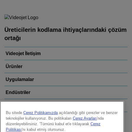
Üreticilerin kodlama ihtiyaçlarındaki çözüm
ortağı
Videojet İletişim
Ürünler
Uygulamalar
Endüstriler
Bağlantılar
Bu sitede
Çerez Politikamızda
açıklandığı gibi çerezler ve benzer
teknolojiler kullanıyoruz. Bu politikaları
Çerez Ayarları
'nda
Follow us on:
düzenleyebilirsiniz. 'Tümünü kabul et'e tıklayarak
Çerez
Politikası
'nı kabul etmiş olursunuz.