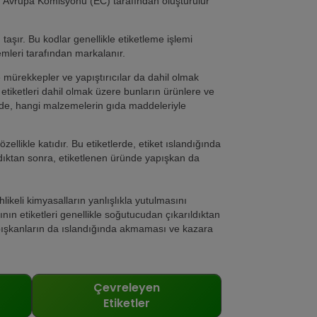
a, Avrupa Komisyonu (EC) tarafından oluşturulur
taşır. Bu kodlar genellikle etiketleme işlemi
emleri tarafından markalanır.
de mürekkepler ve yapıştırıcılar da dahil olmak
etiketleri dahil olmak üzere bunların ürünlere ve
erde, hangi malzemelerin gıda maddeleriyle
ellikle katıdır. Bu etiketlerde, etiket ıslandığında
ldıktan sonra, etiketlenen üründe yapışkan da
alıdır.
likeli kimyasalların yanlışlıkla yutulmasını
nın etiketleri genellikle soğutucudan çıkarıldıktan
apışkanların da ıslandığında akmaması ve kazara
Çevreleyen
Etiketler