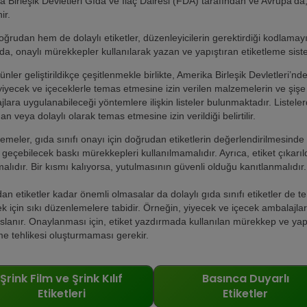
 Birleşik Devletleri Gıda ve İlaç Dairesi (FDA) tarafından ve Avrupa’d
ir.
rudan hem de dolaylı etiketler, düzenleyicilerin gerektirdiği kodlamayı 
da, onaylı mürekkepler kullanılarak yazan ve yapıştıran etiketleme sist
ünler geliştirildikçe çeşitlenmekle birlikte, Amerika Birleşik Devletleri’n
iyecek ve içeceklerle temas etmesine izin verilen malzemelerin ve şişe 
lara uygulanabileceği yöntemlere ilişkin listeler bulunmaktadır. Listel
n veya dolaylı olarak temas etmesine izin verildiği belirtilir.
meler, gıda sınıfı onayı için doğrudan etiketlerin değerlendirilmesinde öz
geçebilecek baskı mürekkepleri kullanılmamalıdır. Ayrıca, etiket çıkarı
alıdır. Bir kısmı kalıyorsa, yutulmasının güvenli olduğu kanıtlanm
n etiketler kadar önemli olmasalar da dolaylı gıda sınıfı etiketler de teh
 için sıkı düzenlemelere tabidir. Örneğin, yiyecek ve içecek ambalajları
ıslanır. Onaylanması için, etiket yazdırmada kullanılan mürekkep ve y
me tehlikesi oluşturmaması gerekir.
Şrink Film ve Şrink Kılıf
Basınca Duyarlı
Etiketleri
Etiketler