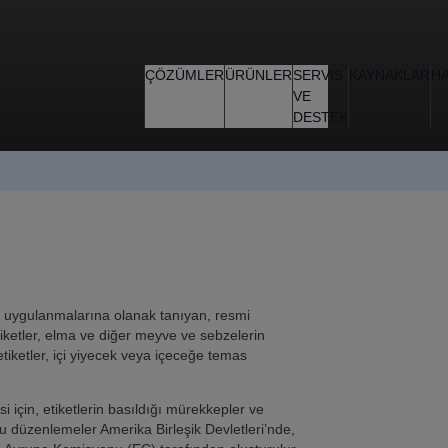
ÇÖZÜMLER
ÜRÜNLER
SERVIS
KAYNAKLAR
H
VE
DESTEK
ak uygulanmalarına olanak tanıyan, resmi
tiketler, elma ve diğer meyve ve sebzelerin
etiketler, içi yiyecek veya içeceğe temas
i için, etiketlerin basıldığı mürekkepler ve
Bu düzenlemeler Amerika Birleşik Devletleri’nde,