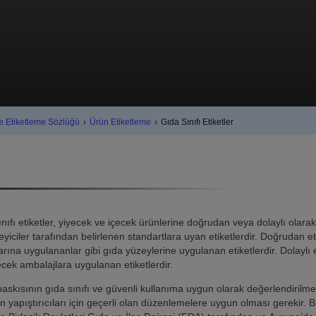
e Etiketleme Sözlüğü
›
Ürün Etiketleme
›
Gıda Sınıfı Etiketler
nıfı etiketler, yiyecek ve içecek ürünlerine doğrudan veya dolaylı olar
yiciler tarafından belirlenen standartlara uyan etiketlerdir. Doğrudan e
rına uygulananlar gibi gıda yüzeylerine uygulanan etiketlerdir. Dolaylı 
cek ambalajlara uygulanan etiketlerdir.
baskısının gıda sınıfı ve güvenli kullanıma uygun olarak değerlendirilmes
n yapıştırıcıları için geçerli olan düzenlemelere uygun olması gerekir. 