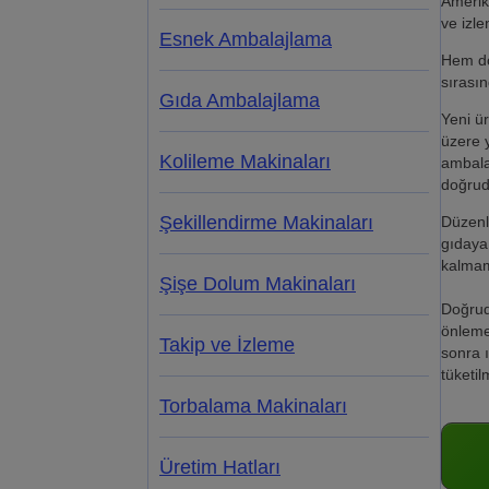
Amerika
ve izlen
Esnek Ambalajlama
Hem doğ
sırasın
Gıda Ambalajlama
Yeni ür
üzere y
Kolileme Makinaları
ambalaj
doğruda
Şekillendirme Makinaları
Düzenle
gıdaya 
kalmam
Şişe Dolum Makinaları
Doğruda
önlemek
Takip ve İzleme
sonra 
tüketil
Torbalama Makinaları
Üretim Hatları