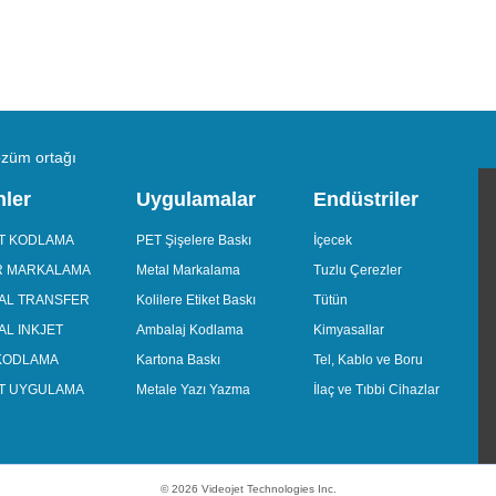
çözüm ortağı
nler
Uygulamalar
Endüstriler
ET KODLAMA
PET Şişelere Baskı
İçecek
R MARKALAMA
Metal Markalama
Tuzlu Çerezler
AL TRANSFER
Kolilere Etiket Baskı
Tütün
L INKJET
Ambalaj Kodlama
Kimyasallar
 KODLAMA
Kartona Baskı
Tel, Kablo ve Boru
ET UYGULAMA
Metale Yazı Yazma
İlaç ve Tıbbi Cihazlar
© 2026 Videojet Technologies Inc.