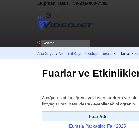
Ekipman Talebi +90-216-469-7982
Bizimle İletişime Geç
TR
Ana Sayfa
›
Videojet Kaynak Kütüphanesi
›
Fuarlar ve Etkin
Fuarlar ve Etkinlikle
Aşağıda, katılacağımız yaklaşan fuarların yer aldı
ihtiyaçlarınızı nasıl destekleyebileceğini öğrenin.
Fuar Adı
Eurasia Packaging Fair 2025