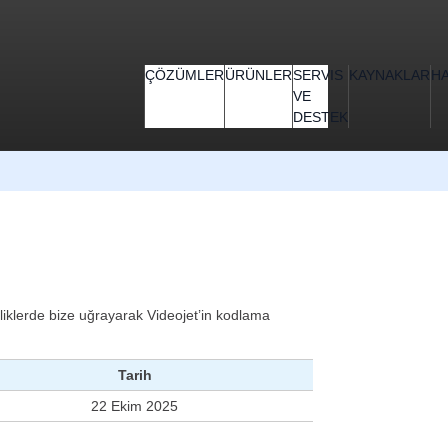
ÇÖZÜMLER
ÜRÜNLER
SERVIS
KAYNAKLAR
H
VE
DESTEK
nliklerde bize uğrayarak Videojet’in kodlama
Tarih
22 Ekim 2025