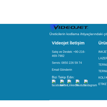
Üreticilerin kodlama ihtiyaçlarındaki 
Videojet İletişim
Ürü
Satış ve Destek:
+90-216-
INKJ
469-7982
LAZE
Servis:
0850 226 59 74
TERM
Email Gönderin
TERMA
Bizi Takip Edin:
KOLİ
ETİK