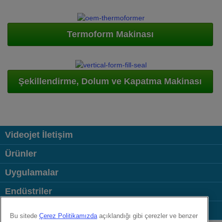
Termoform Makinası
Şekillendirme, Dolum ve Kapatma Makinası
Videojet İletişim
Ürünler
Uygulamalar
Endüstriler
Bağlantılar
Bu sitede
Çerez Politikamızda
açıklandığı gibi çerezler ve benzer