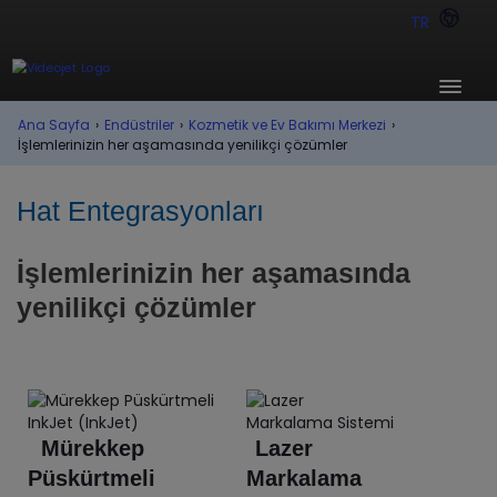
TR
Ana Sayfa
›
Endüstriler
›
Kozmetik ve Ev Bakımı Merkezi
›
İşlemlerinizin her aşamasında yenilikçi çözümler
Hat Entegrasyonları
İşlemlerinizin her aşamasında
yenilikçi çözümler
Mürekkep
Lazer
Püskürtmeli
Markalama