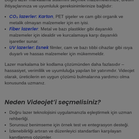
ihtiyaçlarınıza ve uyumluluk gereksinimlerinize bağlıdır:
CO₂ lazerler: Karton
, PET şişeler ve cam gibi organik ve
metalik olmayan malzemeler için en iyisi.
Fiber lazerler
: Metal ve bazı plastikler gibi dayanıklı
malzemeler için idealdir ve kurcalamaya karşı dayanıklı
işaretler sunar.
UV lazerler: Esnek
filmler, cam ve bazı tıbbi cihazlar gibi ısıya
duyarlı ve hassas malzemeler için mükemmeldir.
Lazer markalama bir kodlama çözümünden daha fazlasıdır –
hassasiyet, verimlilik ve uyumluluğa yapılan bir yatırımdır. Videojet
olarak, üreticilerin en uygun çözümü bulmalarına yardımcı olma
konusunda uzmanız.
Neden Videojet’i seçmelisiniz?
Doğru lazer teknolojisini uygulamanızla eşleştirmek için uzman
rehberliği.
Sorunsuz benimseme için örnek test ve entegrasyon desteği.
İzlenebilirliği artıran ve düzenleyici standartları karşılayan
kanıtlanmış çözümler.