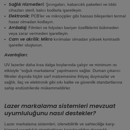
Sağlık Hizmetleri:
Şırıngaları, kabarcıklı paketleri ve tıbbi
cihazları steril, kalıcı kodlarla işaretleyin.
Elektronik:
PCB’ler ve mikroçipler gibi hassas bileşenleri termal
hasar olmadan kodlayın.
Ambalaj:
Filmleri ve folyoları bariyer özelliklerini bükmeden
veya zarar vermeden işaretleyin.
Cam ve akrilik: Mikro
kırılmalar olmadan yüksek kontrastlı
işaretler oluşturun.
Avantajları
:
UV lazerler daha kısa dalga boylarında çalışır ve minimum ısı
etkisiyle “soğuk markalama” yapılmasını sağlar. Duman çıkarıcı
filtreler dışında hiçbir sarf malzemesine ihtiyaç duymazlar ve
sağlık, ilaç ve elektronik gibi sıkı kalite ve güvenlik standartlarına
sahip endüstrilerde mükemmeldirler.
Lazer markalama sistemleri mevzuat
uyumluluğunu nasıl destekler?
Lazer markalama sistemleri, izlenebilirlik ve sahteciliğe karşı
küresel uyumluluk standartlarını karşılayabilen dayanıklı,