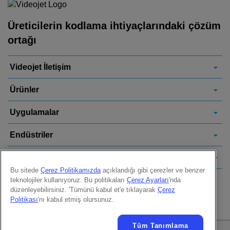
Üreticilerin kodlama ihtiyaçlarındaki çözüm
ortağı
Videojet İletişim
Ürünler
Uygulamalar
Endüstriler
Bağlantılar
Bu sitede
Çerez Politikamızda
açıklandığı gibi çerezler ve benzer
teknolojiler kullanıyoruz. Bu politikaları
Çerez Ayarları
'nda
Follow us on:
düzenleyebilirsiniz. 'Tümünü kabul et'e tıklayarak
Çerez
Politikası
'nı kabul etmiş olursunuz.
Tüm Tanımlama
© 2026 Videojet Technologies Inc.