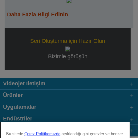
Daha Fazla Bilgi Edinin
Seri Oluşturma için Hazır Olun
Bizimle görüşün
Videojet İletişim
Ürünler
Uygulamalar
Endüstriler
Bağlantılar
Bu sitede
Çerez Politikamızda
açıklandığı gibi çerezler ve benzer