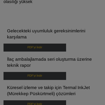
olasılığı yüksek
Gelecekteki uyumluluk gereksinimlerini
karşılama
PDF’yi İndir
İlaç ambalajlamada seri oluşturma üzerine
teknik rapor
PDF’yi İndir
Küresel izleme ve takip için Termal InkJet
(Mürekkep Püskürtmeli) çözümleri
PDF’yi İndir