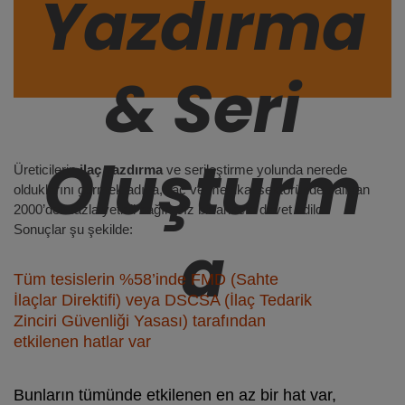
Yazdırma
& Seri
Oluşturm
Üreticilerin
ilaç yazdırma
ve serileştirme yolunda nerede
olduklarını görmek adına, ilaç ve medikal sektöründe çalışan
2000’den fazla yetkili bağımsız bir ankete davet edildi.
Sonuçlar şu şekilde:
a
Tüm tesislerin %58’inde FMD (Sahte
İlaçlar Direktifi) veya DSCSA (İlaç Tedarik
Zinciri Güvenliği Yasası) tarafından
etkilenen hatlar var
Bunların tümünde etkilenen en az bir hat var,