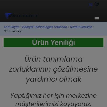
TR
Ana Sayfa
›
Videojet Technologies Hakkında
›
Sürdürülebilirlik
›
Ürün Yeniliği
Ürün Yeniliği
Ürün tanımlama
zorluklarının çözülmesine
yardımcı olmak
Yaptığımız her işin merkezine
müşterilerimizi koyuyoruz;