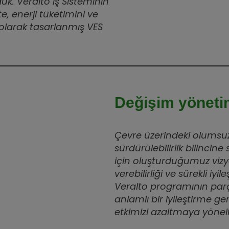
duk. Veralto İş Sisteminin
e, enerji tüketimini ve
olarak tasarlanmış VES
Değişim yöneti
Çevre üzerindeki olumsu
sürdürülebilirlik bilincine
için oluşturduğumuz viz
verebilirliği ve sürekli iy
Veralto programının par
anlamlı bir iyileştirme g
etkimizi azaltmaya yöneli