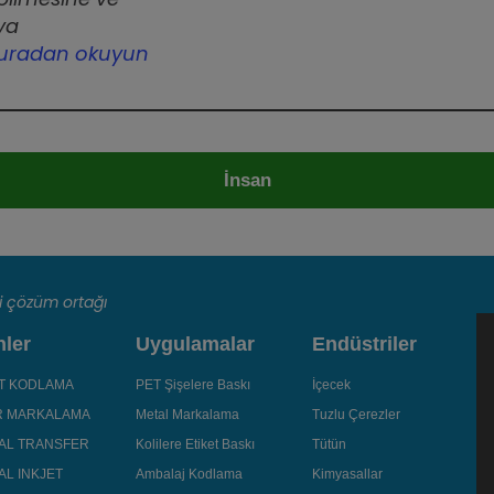
ya
buradan okuyun
İnsan
ki çözüm ortağı
nler
Uygulamalar
Endüstriler
ET KODLAMA
PET Şişelere Baskı
İçecek
R MARKALAMA
Metal Markalama
Tuzlu Çerezler
AL TRANSFER
Kolilere Etiket Baskı
Tütün
L INKJET
Ambalaj Kodlama
Kimyasallar