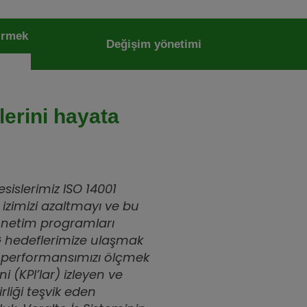
irmek
Değişim yönetimi
erini hayata
islerimiz ISO 14001
 izimizi azaltmayı ve bu
 yönetim programları
G hedeflerimize ulaşmak
en, performansımızı ölçmek
 (KPI’lar) izleyen ve
irliği teşvik eden