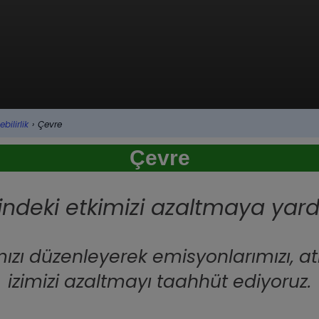
bilirlik
›
Çevre
Çevre
indeki etkimizi azaltmaya yar
zı düzenleyerek emisyonlarımızı, atı
izimizi azaltmayı taahhüt ediyoruz.