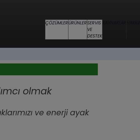
ÇÖZÜMLER
ÜRÜNLER
SERVIS
KAYNAKLAR
HAKKI
VE
DESTEK
dımcı olmak
klarımızı ve enerji ayak