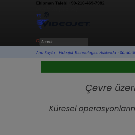
Ekipman Talebi +90-216-469-7982
Bizimle İletişime Geç
TR
Ana Sayfa
›
Videojet Technologies Hakkında
›
Sürdürüle
Çevre üzer
Küresel operasyonlarımı