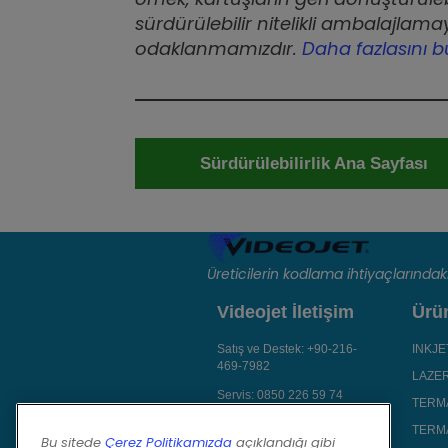
sürdürülebilir nitelikli ambalajlama
odaklanmamızdır.
Daha fazlasını 
Sürdürülebilirlik Ana Sayfası
Üreticilerin kodlama ihtiyaçlarında
Videojet İletişim
Ürü
Satış ve Destek:
+90-216-
INKJ
469-7982
LAZE
Servis:
0850 226 59 74
TERM
Email Gönderin
TERMA
Bu sitede
Çerez Politikamızda
açıklandığı gibi