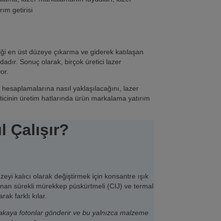
ım getirisi
iği en üst düzeye çıkarma ve giderek katılaşan
dadır. Sonuç olarak, birçok üretici lazer
or.
 hesaplamalarına nasıl yaklaşılacağını, lazer
eticinin üretim hatlarında ürün markalama yatırım
l Çalışır?
yi kalıcı olarak değiştirmek için konsantre ışık
yanan sürekli mürekkep püskürtmeli (CIJ) ve termal
ak farklı kılar.
bakaya fotonlar gönderir ve bu yalnızca malzeme