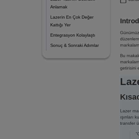
Anlamak
Lazerin En Çok Değer
Intro
Kattığı Yer
Günümüzün
Entegrasyon Kolaylaştı
düzenleme
markalama
Sonuç & Sonraki Adımlar
Bu makale
markalama
getirisini
Laz
Kısa
Lazer mar
ışınları 
transfer 
“