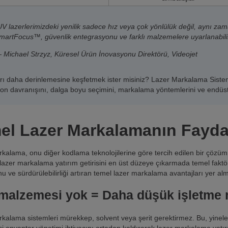
UV lazerlerimizdeki yenilik sadece hız veya çok yönlülük değil, aynı zam
martFocus™, güvenlik entegrasyonu ve farklı malzemelere uyarlanabilir
 Michael Strzyz, Küresel Ürün İnovasyonu Direktörü, Videojet
ları daha derinlemesine keşfetmek ister misiniz? Lazer Markalama Siste
on davranışını, dalga boyu seçimini, markalama yöntemlerini ve endüstr
el Lazer Markalamanın Faydala
kalama, onu diğer kodlama teknolojilerine göre tercih edilen bir çözüm 
lazer markalama yatırım getirisini en üst düzeye çıkarmada temel faktörl
nu ve sürdürülebilirliği artıran temel lazer markalama avantajları yer alm
 malzemesi yok = Daha düşük işletme m
kalama sistemleri mürekkep, solvent veya şerit gerektirmez. Bu, yinelen
 envanter yönetimi ihtiyacını ortadan kaldırarak lazer markalama yatırım