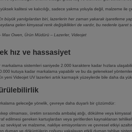
 yüksek kalitesi ve kalıcılığı, sadece yakma yoluyla değil, malzeme ile çeşi
En büyük yanılgılardan biri, lazerlerin her zaman yakarak işaretleme yaptı
eydana gelen kimyasal renk değişiklikleri de vardır, bu nedenle işaret sa
 Max Owen, Ürün Müdürü – Lazerler, Videojet
ek hız ve hassasiyet
r markalama sistemleri saniyede 2.000 karaktere kadar hızlara ulaşabilir. 
0.000 kutuya kadar markalama yapabilir ve bu da geleneksel yöntemler
 En yeni Videojet UV lazerleri artık karmaşık yüzeylerde bile daha da yüks
rülebilirlik
kalama geleceğe yönelik, çevreye daha duyarlı bir çözümdür:
kep olmaması, üretim sırasında ambalaj atığı, dökülme veya kimyasal
raf edilmesi gereken kartuşlardan veya şeritlerden kaynaklanan tehlikeli
az sevkiyat ve malzeme, nakliye emisyonlarını ve çevresel etkiyi azaltır
len duman ve döküntülerin çoğunu yakalayan etkili duman tahliye siste