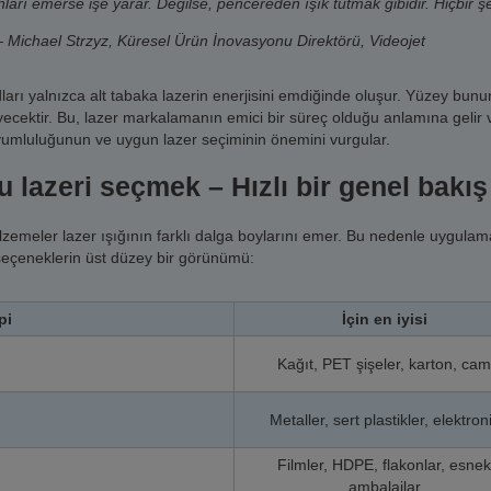
nları emerse işe yarar. Değilse, pencereden ışık tutmak gibidir. Hiçbir ş
 Michael Strzyz, Küresel Ürün İnovasyonu Direktörü, Videojet
arı yalnızca alt tabaka lazerin enerjisini emdiğinde oluşur. Yüzey bunun y
cektir. Bu, lazer markalamanın emici bir süreç olduğu anlamına gelir ve 
umluluğunun ve uygun lazer seçiminin önemini vurgular.
 lazeri seçmek – Hızlı bir genel bakış
lzemeler lazer ışığının farklı dalga boylarını emer. Bu nedenle uygulama
seçeneklerin üst düzey bir görünümü:
pi
İçin en iyisi
Kağıt, PET şişeler, karton, cam
Metaller, sert plastikler, elektron
Filmler, HDPE, flakonlar, esnek
ambalajlar