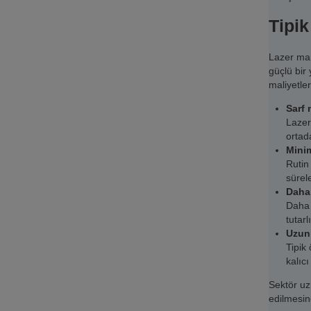
Tipik
Lazer mar
güçlü bir 
maliyetle
Sarf
Lazer
ortad
Mini
Rutin 
sürele
Daha
Daha 
tutarl
Uzun
Tipik
kalıc
Sektör uzm
edilmesin