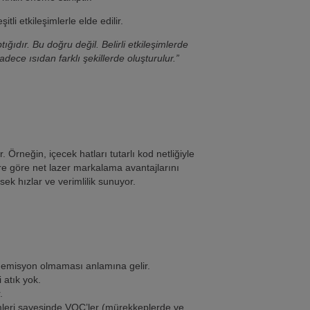
tli etkileşimlerle elde edilir.
ğıdır. Bu doğru değil. Belirli etkileşimlerde
dece ısıdan farklı şekillerde oluşturulur.”
Örneğin, içecek hatları tutarlı kod netliğiyle
e göre net lazer markalama avantajlarını
ek hızlar ve verimlilik sunuyor.
 emisyon olmaması anlamına gelir.
 atık yok.
.
mleri sayesinde VOC’ler (mürekkeplerde ve