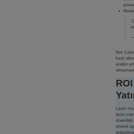
solve
Moder
“
m
—
Not: Laze
bazlı alt
üretim or
olmaması 
ROI
Yat
Lazer mar
lazer mar
önemlidir
önemli op
anlaşılma