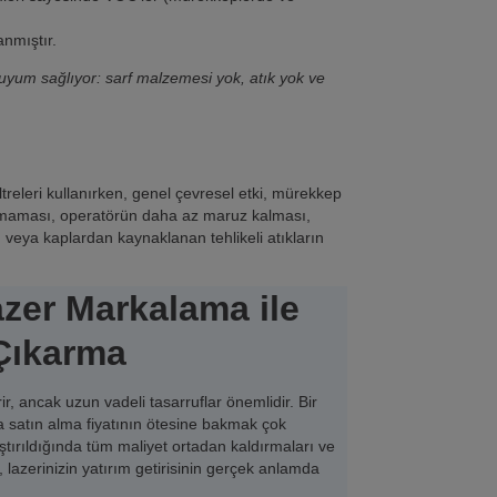
anmıştır.
uyum sağlıyor: sarf malzemesi yok, atık yok ve
treleri kullanırken, genel çevresel etki, mürekkep
n olmaması, operatörün daha az maruz kalması,
veya kaplardan kaynaklanan tehlikeli atıkların
zer Markalama ile
 Çıkarma
r, ancak uzun vadeli tasarruflar önemlidir. Bir
zca satın alma fiyatının ötesine bakmak çok
tırıldığında tüm maliyet ortadan kaldırmaları ve
lazerinizin yatırım getirisinin gerçek anlamda