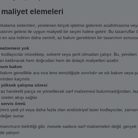
 maliyet elemeleri
kalama sistemleri, yinelenen birçok işletme giderinin azaltılmasına vey
yatırım getirisi ile uygun maliyetli bir seçim haline getirir. Bu tasarrufla
ri en aza indiren daha verimli, az bakım gerektiren bir tasarımın sonucu
 malzemesi yok
 kodlayıcılar mürekkep, solvent veya şerit olmadan çalışır. Bu, yeniden
an kaldırarak hem doğrudan hem de dolaylı maliyetleri azaltır.
mum bakım
bakım genellikle ara sıra lens temizliğiyle sınırlıdır ve sık bakım veya pa
rinden kaçınılır.
 yüksek çalışma süresi
az hareketli parça ve yönetilecek sarf malzemesi bulunmadığından, lazer
ı üretim akışı sağlar.
 servis ömrü
 ömrü yedi yıl veya daha fazla olan endüstriyel lazer kodlayıcılar, zama
ı değer sunar.
anımızın belirttiği gibi, mesele sadece sarf malzemeleri değil, gerçek ya
de yatıyor: