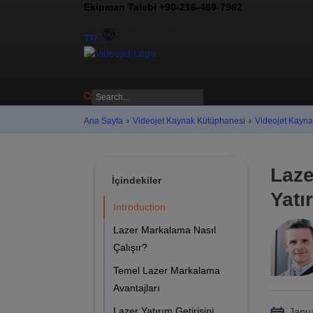
Ekipman Talebi +90-216-469-7982
Bizimle İletişime Geç
TR
Ana Sayfa
›
Videojet Kaynak Kütüphanesi
›
Videojet Kayn
Laze
İçindekiler
Yatı
Introduction
Lazer Markalama Nasıl
Çalışır?
Temel Lazer Markalama
Avantajları
Lazer Yatırım Getirisini
Janu