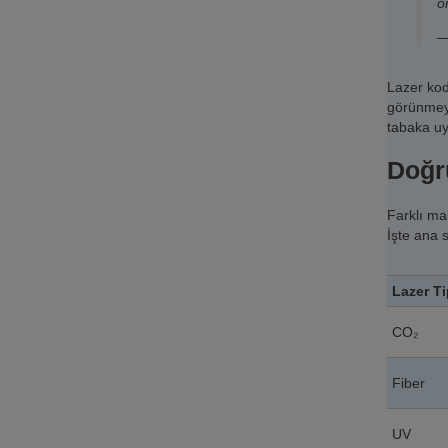
o
—
Lazer kodl
görünmeye
tabaka uy
Doğru
Farklı ma
İşte ana 
Lazer Ti
CO₂
Fiber
UV