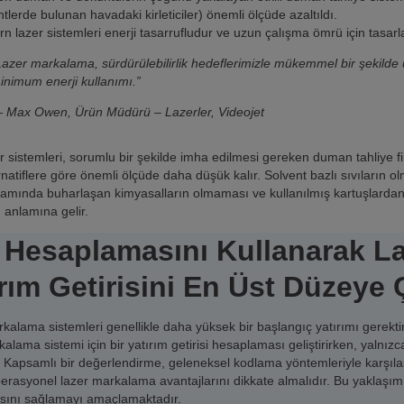
ntlerde bulunan havadaki kirleticiler) önemli ölçüde azaltıldı.
n lazer sistemleri enerji tasarrufludur ve uzun çalışma ömrü için tasarl
Lazer markalama, sürdürülebilirlik hedeflerimizle mükemmel bir şekilde 
inimum enerji kullanımı.”
 Max Owen, Ürün Müdürü – Lazerler, Videojet
r sistemleri, sorumlu bir şekilde imha edilmesi gereken duman tahliye fil
ernatiflere göre önemli ölçüde daha düşük kalır. Solvent bazlı sıvıları
tamında buharlaşan kimyasalların olmaması ve kullanılmış kartuşlardan 
anlamına gelir.
 Hesaplamasını Kullanarak La
ırım Getirisini En Üst Düzeye
kalama sistemleri genellikle daha yüksek bir başlangıç yatırımı gerektiri
kalama sistemi için bir yatırım getirisi hesaplaması geliştirirken, yalnı
. Kapsamlı bir değerlendirme, geleneksel kodlama yöntemleriyle karşılaş
erasyonel lazer markalama avantajlarını dikkate almalıdır. Bu yaklaşım, 
sını sağlamayı amaçlamaktadır.