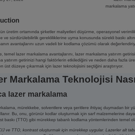
markalama yatır
duction
 üretim ortamında şirketler maliyetleri düşürme, operasyonel verimlil
 ve sürdürülebilirlik gerekliliklerine uyma konusunda sürekli baskı altın
nın avantajlarını uzun vadeli bir kodlama çözümü olarak değerlendiriy
, temel lazer markalama avantajlarını, lazer markalama yatırım getirisi
 yatırım getirinizi hangi faktörlerin etkilediğini ve neden daha fazla ür
 en üst düzeye çıkarmak için lazer teknolojisini seçtiğini araştırıyor.
er Markalama Teknolojisi Nası
ca lazer markalama
kalama, mürekkebe, solventlere veya şeritlere ihtiyaç duymadan bir yüze
kullanır. Bu, onu, görünür kodlar oluşturmak için sarf malzemelerine da
üst baskı (TTO) gibi mürekkep tabanlı kodlama yöntemlerinden temel olar
CIJ ve TTO, kontrast oluşturmak için mürekkep uygular. Lazerler alt ta