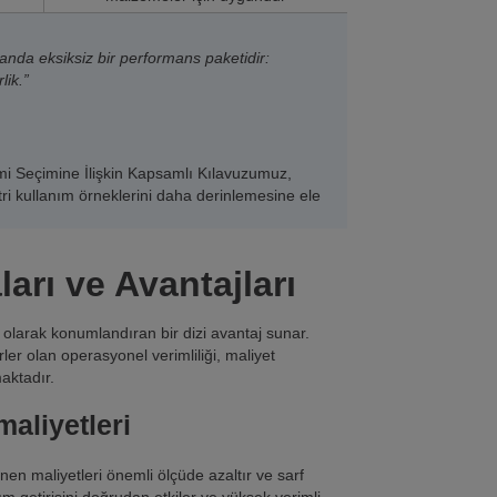
anda eksiksiz bir performans paketidir:
lik.”
mi Seçimine İlişkin Kapsamlı Kılavuzumuz,
i kullanım örneklerini daha derinlemesine ele
rı ve Avantajları
olarak konumlandıran bir dizi avantaj sunar.
er olan operasyonel verimliliği, maliyet
aktadır.
aliyetleri
en maliyetleri önemli ölçüde azaltır ve sarf
 getirisini doğrudan etkiler ve yüksek verimli