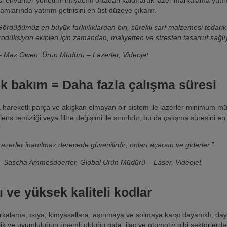
amlarında yatırım getirisini en üst düzeye çıkarır.
Gördüğümüz en büyük farklılıklardan biri, sürekli sarf malzemesi tedarik
rodüksiyon ekipleri için zamandan, maliyetten ve stresten tasarruf sağlı
 Max Owen, Ürün Müdürü – Lazerler, Videojet
k bakım = Daha fazla çalışma süresi
 hareketli parça ve akışkan olmayan bir sistem ile lazerler minimum mü
lens temizliği veya filtre değişimi ile sınırlıdır, bu da çalışma süresini e
.
Lazerler inanılmaz derecede güvenilirdir; onları açarsın ve giderler.”
 Sascha Ammesdoerfer, Global Ürün Müdürü – Laser, Videojet
ı ve yüksek kaliteli kodlar
kalama, ısıya, kimyasallara, aşınmaya ve solmaya karşı dayanıklı, dayanı
rlik ve uyumluluğun önemli olduğu gıda, ilaç ve otomotiv gibi sektörlerde 