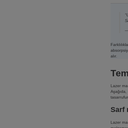
“
S
—
Farklılık
absorpsiy
alır.
Tem
Lazer mar
Aşağıda, 
tasarrufu
Sarf
Lazer mar
malzemesi