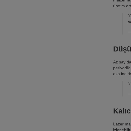
üretim ort
“
p
—
Düşü
Az sayıda
periyodik 
aza indirir
“
—
Kalıc
Lazer mar
izlenebili