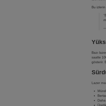
Bu izlerin
“
m
—
Yüks
Bazı laze
saatte 10
gösterir.
Sürdü
Lazer mar
Mürek
Berta
Daha 
Üreti