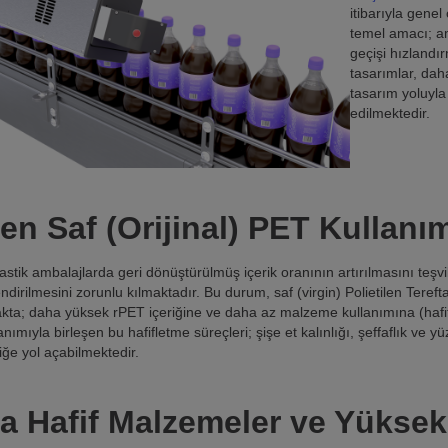
itibarıyla genel
temel amacı; a
geçişi hızlandı
tasarımlar, dah
tasarım yoluyla
edilmektedir.
en Saf (Orijinal) PET Kullanı
stik ambalajlarda geri dönüştürülmüş içerik oranının artırılmasını teş
dirilmesini zorunlu kılmaktadır. Bu durum, saf (virgin) Polietilen Tereft
kta; daha yüksek rPET içeriğine ve daha az malzeme kullanımına (hafif
nımıyla birleşen bu hafifletme süreçleri; şişe et kalınlığı, şeffaflık ve yüz
iğe yol açabilmektedir.
a Hafif Malzemeler ve Yüksek