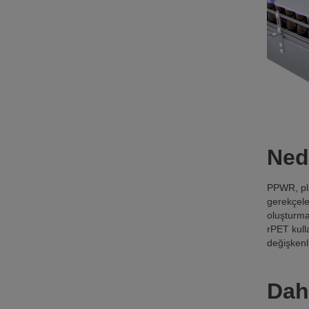
Ned
PPWR, pla
gerekçelen
oluşturma
rPET kulla
değişkenl
Dah