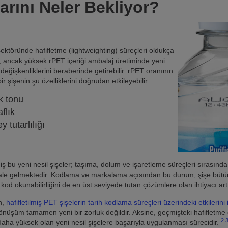
arını Neler Bekliyor?
ektöründe hafifletme (lightweighting) süreçleri oldukça
; ancak yüksek rPET içeriği ambalaj üretiminde yeni
eğişkenliklerini beraberinde getirebilir. rPET oranının
ir şişenin şu özelliklerini doğrudan etkileyebilir:
k tonu
aflık
y tutarlılığı
lmiş bu yeni nesil şişeler; taşıma, dolum ve işaretleme süreçleri sırasınd
le gelmektedir. Kodlama ve markalama açısından bu durum; şişe bütünl
od okunabilirliğini de en üst seviyede tutan çözümlere olan ihtiyacı art
n,
hafifletilmiş PET şişelerin tarih kodlama süreçleri üzerindeki etkileri
önüşüm tamamen yeni bir zorluk değildir. Aksine, geçmişteki hafifletme
2
ği daha yüksek olan yeni nesil şişelere başarıyla uygulanması sürecidir.