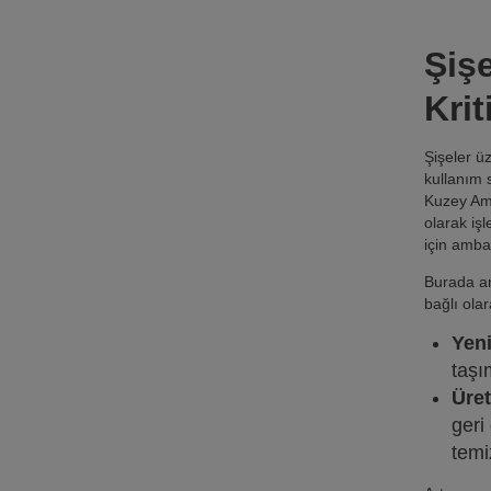
Şiş
Krit
Şişeler üz
kullanım 
Kuzey Ame
olarak iş
için amba
Burada amb
bağlı olar
Yeni
taşı
Üret
geri
temi