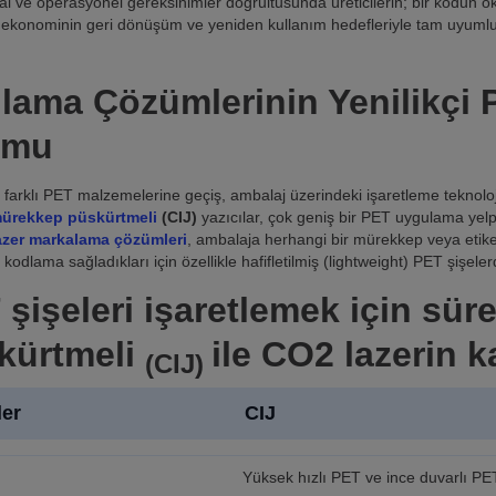
l ve operasyonel gereksinimler doğrultusunda üreticilerin; bir kodun okunab
ekonominin geri dönüşüm ve yeniden kullanım hedefleriyle tam uyumlu ha
lama Çözümlerinin Yenilikçi 
umu
 farklı PET malzemelerine geçiş, ambalaj üzerindeki işaretleme teknolojil
mürekkep püskürtmeli
(CIJ)
yazıcılar, çok geniş bir PET uygulama yelp
azer markalama çözümleri
, ambalaja herhangi bir mürekkep veya etiket
odlama sağladıkları için özellikle hafifletilmiş (lightweight) PET şişele
 şişeleri işaretlemek için sür
kürtmeli
ile CO2 lazerin k
(CIJ)
ler
CIJ
Yüksek hızlı PET ve ince duvarlı PE