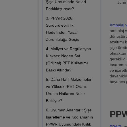
Şişe Üretiminde Neleri
June
Farklılaştırıyor?
3. PPWR 2026:
Ambalaj v
Sürdürülebilirlik
ambalaj v
Hedefinden Yasal
dönüştürü
Zorunluluğa Geçiş
azaltımı 
şişe üreti
4. Maliyet ve Regülasyon
olmaktan 
Kıskacı: Neden Saf
gereklili
(Orijinal) PET Kullanımı
tasarımın
Baskı Altında?
ve işaret
dayanıklı
5. Daha Hafif Malzemeler
boyunca g
ve Yüksek rPET Oranı:
Üretim Hatlarını Neler
Bekliyor?
6. Uyumun Anahtarı: Şişe
PPW
İşaretleme ve Kodlamanın
PPWR Uyumundaki Kritik
PPWR
; g