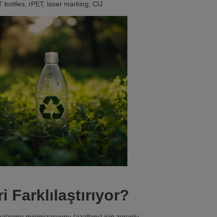
bottles, rPET, laser marking, CIJ
 Farklılaştırıyor?
 malzeme minimizasyonu (azaltımı) için zorunlu