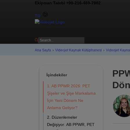
Ekipman Talebi +90-216-469-7982
Bizimle İletişime Geç
TR
Ana Sayfa
›
Videojet Kaynak Kütüphanesi
›
Videojet Kayn
PPW
İçindekiler
Dön
1. AB PPWR 2026: PET
Şişeler ve Şişe Markalama
İçin Yeni Dönem Ne
Anlama Geliyor?
2. Düzenlemeler
Değişiyor: AB PPWR, PET