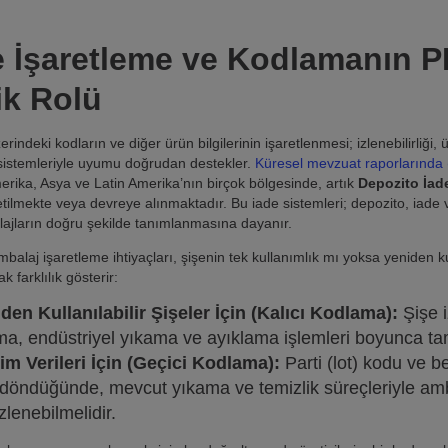
e İşaretleme ve Kodlamanın
ik Rolü
erindeki kodların ve diğer ürün bilgilerinin işaretlenmesi; izlenebilirli
sistemleriyle uyumu doğrudan destekler.
Küresel mevzuat raporlarında (Bo
rika, Asya ve Latin Amerika’nın birçok bölgesinde, artık
Depozito İad
letilmekte veya devreye alınmaktadır. Bu iade sistemleri; depozito, iade
lajların doğru şekilde tanımlanmasına dayanır.
alaj işaretleme ihtiyaçları, şişenin tek kullanımlık mı yoksa yeniden kul
ak farklılık gösterir:
den Kullanılabilir Şişeler İçin (Kalıcı Kodlama):
Şişe i
ma, endüstriyel yıkama ve ayıklama işlemleri boyunca ta
im Verileri İçin (Geçici Kodlama):
Parti (lot) kodu ve be
 döndüğünde, mevcut yıkama ve temizlik süreçleriyle am
zlenebilmelidir.