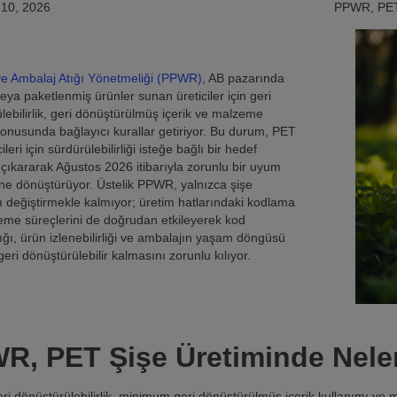
 10, 2026
PPWR, PET 
e Ambalaj Atığı Yönetmeliği (PPWR),
AB pazarında
eya paketlenmiş ürünler sunan üreticiler için geri
lebilirlik, geri dönüştürülmüş içerik ve malzeme
konusunda bağlayıcı kurallar getiriyor. Bu durum, PET
cileri için sürdürülebilirliği isteğe bağlı bir hedef
çıkararak Ağustos 2026 itibarıyla zorunlu bir uyum
ğine dönüştürüyor. Üstelik PPWR, yalnızca şişe
ı değiştirmekle kalmıyor; üretim hatlarındaki kodlama
leme süreçlerini de doğrudan etkileyerek kod
lığı, ürün izlenebilirliği ve ambalajın yaşam döngüsü
eri dönüştürülebilir kalmasını zorunlu kılıyor.
R, PET Şişe Üretiminde Neleri
eri dönüştürülebilirlik, minimum geri dönüştürülmüş içerik kullanımı ve