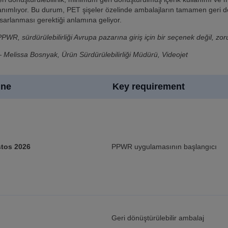
 tanımlıyor. Bu durum, PET şişeler özelinde ambalajların tamamen ger
asarlanması gerektiği anlamına geliyor.
PPWR, sürdürülebilirliği Avrupa pazarına giriş için bir seçenek değil, zoru
 Melissa Bosnyak, Ürün Sürdürülebilirliği Müdürü, Videojet
ine
Key requirement
tos 2026
PPWR uygulamasının başlangıcı
Geri dönüştürülebilir ambalaj