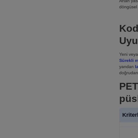
Artan yasa
döngüsel 
Kod
Uy
Yeni veya
Sürekli 
yandan
l
doğrudan k
PET
püs
Kriter