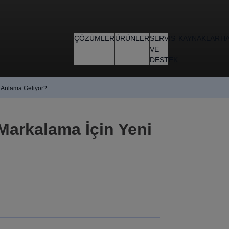
ÇÖZÜMLER
ÜRÜNLER
SERVIS
KAYNAKLAR
H
VE
DESTEK
 Anlama Geliyor?
Markalama İçin Yeni