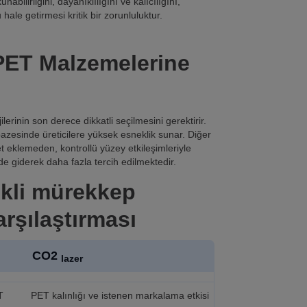
ilirliğini, dayanıklılığını ve kalıcılığını,
le getirmesi kritik bir zorunluluktur.
PET Malzemelerine
erinin son derece dikkatli seçilmesini gerektirir.
azesinde üreticilere yüksek esneklik sunar. Diğer
 eklemeden, kontrollü yüzey etkileşimleriyle
rde giderek daha fazla tercih edilmektedir.
ekli mürekkep
arşılaştırması
CO2
lazer
T
PET kalınlığı ve istenen markalama etkisi