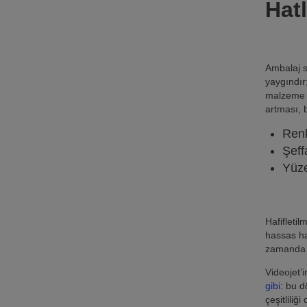
Hatl
Ambalaj s
yaygındır
malzeme d
artması, b
Ren
Şeff
Yüze
Hafifleti
hassas ha
zamanda k
Videojet’i
gibi
: bu d
çeşitlili