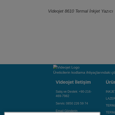
Videojet 8610 Termal İnkjet Yazıcı
Üreticilerin kodlama ihtiyaçlarındaki 
Videojet İletişim
Ürü
Satış ve Destek:
+90-216-
INKJ
469-7982
LAZE
Servis:
0850 226 59 74
TERM
Email Gönderin
TERMA