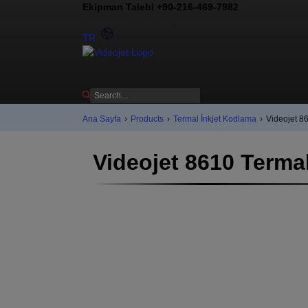
Ekipman Talebi +90-216-469-7982
Bizimle İletişime Geç
TR
Ana Sayfa
›
Products
›
Termal İnkjet Kodlama
›
Videojet 8
Videojet 8610 Termal