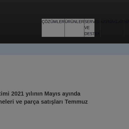
ÇÖZÜMLER
ÜRÜNLER
SERVIS
KAYNAKLAR
H
VE
DESTEK
timi 2021 yılının Mayıs ayında
meleri ve parça satışları Temmuz