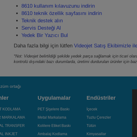
8610 kullanım kılavuzunu indirin
8610 teknik özellik sayfasını indirin
Teknik destek alın
Servis Desteği Al
Yedek Bir Yazıcı Bul
Daha fazla bilgi için lütfen
Videojet Satış Ekibimizle il
*Not: Videojet belirtildiği şekilde yedek parça sağlamak için ticari ol
kontrolü dışındaki bazı durumlarda, üretimi durdurulan ürünler için ba
çözüm ortağı
nler
Uygulamalar
Endüstriler
ET KODLAMA
PET Şişelere Baskı
İçecek
R MARKALAMA
Metal Markalama
Tuzlu Çerezler
AL TRANSFER
Kolilere Etiket Baskı
Tütün
L INKJET
Ambalaj Kodlama
Kimyasallar