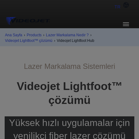
TR
Ana Sayfa
›
Products
›
Lazer Markalama Nedir ?
›
Videojet Lightfoot™ çözümü
›
Videojet Lightfoot Hub
Lazer Markalama Sistemleri
Videojet Lightfoot™
çözümü
Yüksek hızlı uygulamalar için
yenilikçi fiber lazer çözümü