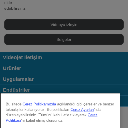
elde
edebilirsiniz.
Videoyu izleyin
Belgeler
Videojet İletişim
Ürünler
Uygulamalar
Endüstriler
Bağlantılar
Bu sitede
Çerez Politikamızda
açıklandığı gibi çerezler ve benzer
Follow us on:
teknolojiler kullanıyoruz. Bu politikaları
Çerez Ayarları
'nda
düzenleyebilirsiniz. 'Tümünü kabul et'e tıklayarak
Çerez
Politikası
'nı kabul etmiş olursunuz.
© 2026 Videojet Technologies Inc.