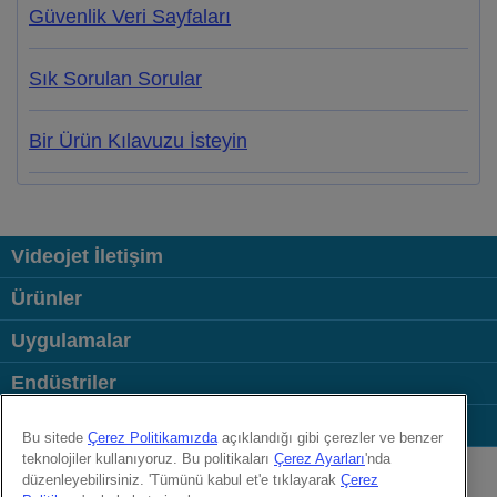
Güvenlik Veri Sayfaları
Sık Sorulan Sorular
Bir Ürün Kılavuzu İsteyin
Videojet İletişim
Ürünler
Uygulamalar
Endüstriler
Bağlantılar
Bu sitede
Çerez Politikamızda
açıklandığı gibi çerezler ve benzer
Follow us on:
teknolojiler kullanıyoruz. Bu politikaları
Çerez Ayarları
'nda
düzenleyebilirsiniz. 'Tümünü kabul et'e tıklayarak
Çerez