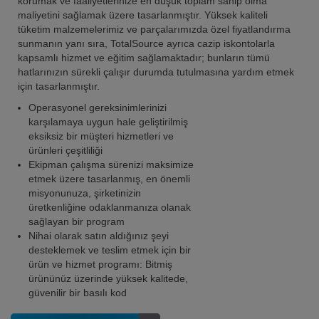
korumak ve faaliyetlerinize en düşük toplam sahip olma
maliyetini sağlamak üzere tasarlanmıştır. Yüksek kaliteli
tüketim malzemelerimiz ve parçalarımızda özel fiyatlandırma
sunmanın yanı sıra, TotalSource ayrıca cazip iskontolarla
kapsamlı hizmet ve eğitim sağlamaktadır; bunların tümü
hatlarınızın sürekli çalışır durumda tutulmasına yardım etmek
için tasarlanmıştır.
Operasyonel gereksinimlerinizi
karşılamaya uygun hale geliştirilmiş
eksiksiz bir müşteri hizmetleri ve
ürünleri çeşitliliği
Ekipman çalışma sürenizi maksimize
etmek üzere tasarlanmış, en önemli
misyonunuza, şirketinizin
üretkenliğine odaklanmanıza olanak
sağlayan bir program
Nihai olarak satın aldığınız şeyi
desteklemek ve teslim etmek için bir
ürün ve hizmet programı: Bitmiş
ürününüz üzerinde yüksek kalitede,
güvenilir bir basılı kod