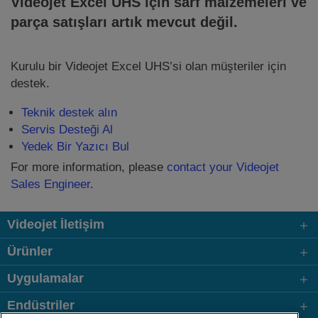
Videojet Excel UHS için sarf malzemeleri ve
parça satışları artık mevcut değil.
Kurulu bir Videojet Excel UHS’si olan müşteriler için
destek.
Teknik destek alın
Servis Desteği Al
Yedek Bir Yazıcı Bul
For more information, please
contact your Videojet
Sales Engineer
.
Videojet İletişim
Ürünler
Uygulamalar
Endüstriler