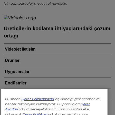
için bazı parçalar mevcut olmayabilir.
Üreticilerin kodlama ihtiyaçlarındaki çözüm
ortağı
Videojet İletişim
Ürünler
Uygulamalar
Endüstriler
Bağlantılar
Bu sitede
Çerez Politikamızda
açıklandığı gibi çerezler ve
benzer teknolojiler kullanıyoruz. Bu politikaları
Çerez
Follow us on:
Ayarları
'nda düzenleyebilirsiniz. 'Tümünü kabul et'e
tıklayarak
Çerez Politikası
'nı kabul etmiş olursunuz.