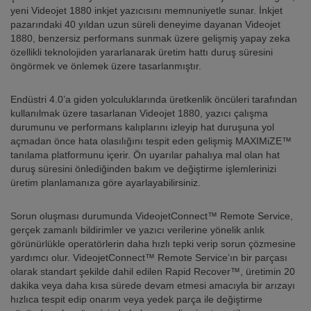
yeni Videojet 1880 inkjet yazıcısını memnuniyetle sunar. İnkjet
pazarındaki 40 yıldan uzun süreli deneyime dayanan Videojet
1880, benzersiz performans sunmak üzere gelişmiş yapay zeka
özellikli teknolojiden yararlanarak üretim hattı duruş süresini
öngörmek ve önlemek üzere tasarlanmıştır.
Endüstri 4.0’a giden yolculuklarında üretkenlik öncüleri tarafından
kullanılmak üzere tasarlanan Videojet 1880, yazıcı çalışma
durumunu ve performans kalıplarını izleyip hat duruşuna yol
açmadan önce hata olasılığını tespit eden gelişmiş MAXIMiZE™
tanılama platformunu içerir. Ön uyarılar pahalıya mal olan hat
duruş süresini önlediğinden bakım ve değiştirme işlemlerinizi
üretim planlamanıza göre ayarlayabilirsiniz.
Sorun oluşması durumunda VideojetConnect™ Remote Service,
gerçek zamanlı bildirimler ve yazıcı verilerine yönelik anlık
görünürlükle operatörlerin daha hızlı tepki verip sorun çözmesine
yardımcı olur. VideojetConnect™ Remote Service’ın bir parçası
olarak standart şekilde dahil edilen Rapid Recover™, üretimin 20
dakika veya daha kısa sürede devam etmesi amacıyla bir arızayı
hızlıca tespit edip onarım veya yedek parça ile değiştirme