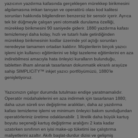
yazıcının yazdırma kafasında gerçekleşen mürekkep birikmesini
algılamasına imkan tanıyan ve operatörü olası kod kalitesi
sorunları hakkında bilgilendiren benzersiz bir sensör içerir. Ayrıca
tek bir düğmeyle çalışan yeni otomatik durulama özelliği,
mürekkep birikmesini 90 saniyede giderir. 1880 yazdırma kafası
temizlemeyi daha kolay, hızlı ve tutarlı hale getirdiğinden
mürekkep birikmesinin kodlar üzerinde yol açtığı sorunları
neredeyse tamamen ortadan kaldırır. Müşterilerin birçok yazıcı
işlemi için kullanıcı eğitimlerini ve bilgi tazeleme eğitimlerini en aza
indirebilmesi amacıyla hata önleyici kuralların bulunduğu,
tabletten ilham alınarak tasarlanan dokunmatik ekranlı arayüze
sahip SIMPLICiTY™ inkjet yazıcı portföyümüzü, 1880’le
genişletiyoruz.
Yazıcınızın çalışır durumda tutulması endişe yaratmamalıdır.
Operatör müdahalelerini en aza indirmek için tasarlanan 1880;
daha uzun süreli sıvı değiştirme aralıkları, daha az yazdırma
kafası temizleme işlemi ve minimum önleyici bakım sunduğundan
operatörleriniz üretime odaklanabilir. 1 litrelik daha büyük kartuş
boyutu seçeneği kartuş değiştirme aralığını 2 kata kadar
uzatırken sınıfının en iyisi make-up tüketimi ise çalıştırma
maliyetlerini azaltır. Akıllı başlat-durdur dizisi ve gelişmiş