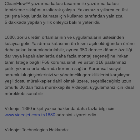
CleanFlow™ yazdırma kafası tasarımı ile yazdırma kafası
temizleme sıklığını azaltarak çalışın. Yazıcınızın yıllarca en üst
çalışma koşulunda kalması için kullanıcı tarafından yalnızca
5 dakikada yapılan yıllık önleyici bakım yeterlidir.
1880, zorlu üretim ortamlarının ve uygulamaların üstesinden
kolayca gelir. Yazdırma kafasının ön kısmı açılı olduğundan ürüne
daha yakın konumlandırılabilir, ayrıca 350 derece dönme özelliği
dar veya kapalı alanlarda daha fazla montaj seçeneğine imkan
tanır. İsteğe bağlı IP66 koruma sınıfı ve üstün 316 paslanmaz
çelik, yıkama ortamlarında koruma sağlar. Kurumsal sosyal
sorumluluk girişimlerinizi ve yönetmelik gerekliliklerini karşılayan
yeşil dostu mürekkepler dahil olmak üzere, seçebileceğiniz uzun
ömürlü 30’dan fazla mürekkep ile Videojet, uygulamanız için ideal
mürekkebi sunabilir.
Videojet 1880 inkjet yazıcı hakkında daha fazla bilgi için
www.videojet.com.tr/1880
adresini ziyaret edin.
Videojet Technologies Hakkında: