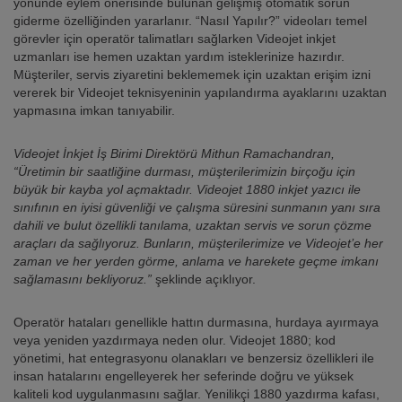
yönünde eylem önerisinde bulunan gelişmiş otomatik sorun
giderme özelliğinden yararlanır. “Nasıl Yapılır?” videoları temel
görevler için operatör talimatları sağlarken Videojet inkjet
uzmanları ise hemen uzaktan yardım isteklerinize hazırdır.
Müşteriler, servis ziyaretini beklememek için uzaktan erişim izni
vererek bir Videojet teknisyeninin yapılandırma ayaklarını uzaktan
yapmasına imkan tanıyabilir.
Videojet İnkjet İş Birimi Direktörü Mithun Ramachandran,
“Üretimin bir saatliğine durması, müşterilerimizin birçoğu için
büyük bir kayba yol açmaktadır. Videojet 1880 inkjet yazıcı ile
sınıfının en iyisi güvenliği ve çalışma süresini sunmanın yanı sıra
dahili ve bulut özellikli tanılama, uzaktan servis ve sorun çözme
araçları da sağlıyoruz. Bunların, müşterilerimize ve Videojet’e her
zaman ve her yerden görme, anlama ve harekete geçme imkanı
sağlamasını bekliyoruz.”
şeklinde açıklıyor.
Operatör hataları genellikle hattın durmasına, hurdaya ayırmaya
veya yeniden yazdırmaya neden olur. Videojet 1880; kod
yönetimi, hat entegrasyonu olanakları ve benzersiz özellikleri ile
insan hatalarını engelleyerek her seferinde doğru ve yüksek
kaliteli kod uygulanmasını sağlar. Yenilikçi 1880 yazdırma kafası,