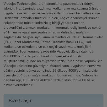
Videojet Technologies, ürün tanımlama pazarında bir dünya
lideridir. Hat üzerinde yazdırma, kodlama ve markalama ürünleri,
uygulamaya özgü sıvılar ve ürün kullanım ömrü hizmetleri sunar.
Hedefimiz, ambalajlı tüketici ürünleri, ilaç ve endüstriyel ürünler
sektörlerinde müşterilerimizle iş birliği yaparak onların
üretkenliğini artırmak, markalarını korumak, geliştirmek ve sektör
eğilimleri ile yasal mevzuatın bir adım önünde olmalarını
sağlamaktır. Müşteri uygulama uzmanları ve InkJet, Termal InkJet
(TIJ), Lazer Markalama, Termal Transfer Baskı (TTO), koli
kodlama ve etiketleme ve çok çeşitli yazdırma teknolojileri
alanındaki lider konumu sayesinde Videojet, dünya çapında
400.000’den fazla yazıcı kurulumu gerçekleştirmiştir.
Müşterilerimiz, günde on milyardan fazla ürüne baskı yapmak için
Videojet ürünlerine güveniyor. Müşteri satış, uygulama, servis ve
eğitim desteği, dünya genelinde 26 ülkede 4000’den fazla ekip
üyesiyle doğrudan sağlanmaktadır. Bunun yanında, Videojet’in
dağıtım ağı, 135 ülkede 400’den fazla distribütör ve OEM ile
hizmet vermektedir.
Bize Ulaşın