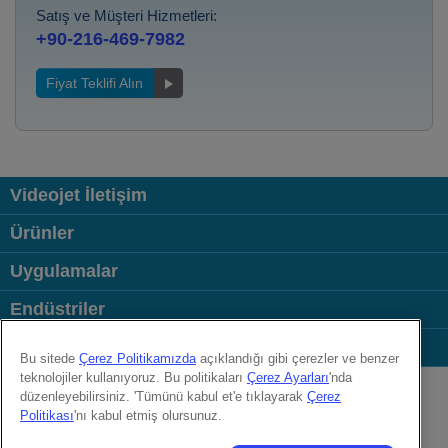
Satış ve Müşteri Hizmetleri:
+90-216-469-7982
Fiyat Teklifi Alın
Videojet İletişim
Ürünler
Uygulamalar
Endüstriler
Bağlantılar
Bu sitede
Çerez Politikamızda
açıklandığı gibi çerezler ve benzer
Follow us on:
teknolojiler kullanıyoruz. Bu politikaları
Çerez Ayarları
'nda
düzenleyebilirsiniz. 'Tümünü kabul et'e tıklayarak
Çerez
Politikası
'nı kabul etmiş olursunuz.
© 2026 Videojet Technologies Inc.