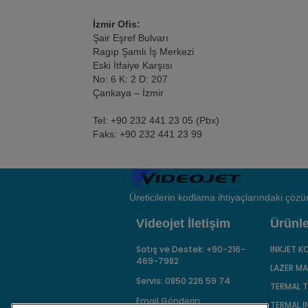
İzmir Ofis:
Şair Eşref Bulvarı
Ragıp Şamlı İş Merkezi
Eski İtfaiye Karşısı
No: 6 K: 2 D: 207
Çankaya – İzmir
Tel: +90 232 441 23 05 (Pbx)
Faks: +90 232 441 23 99
Üreticilerin kodlama ihtiyaçlarındaki çözü
Videojet İletişim
Ürünle
Satış ve Destek:
+90-216-
INKJET 
469-7982
LAZER M
Servis:
0850 226 59 74
TERMAL T
Email Gönderin
TERMAL I