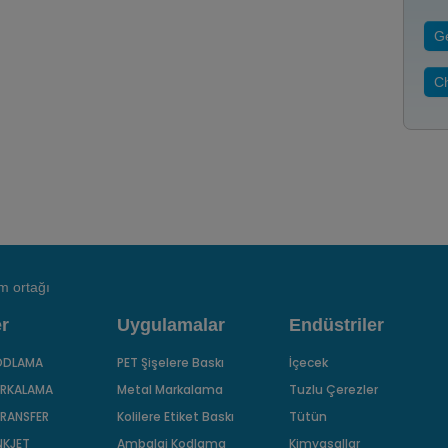
Ge
Ch
m ortağı
r
Uygulamalar
Endüstriler
KODLAMA
PET Şişelere Baskı
İçecek
ARKALAMA
Metal Markalama
Tuzlu Çerezler
RANSFER
Kolilere Etiket Baskı
Tütün
NKJET
Ambalaj Kodlama
Kimyasallar