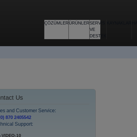
ÇÖZÜMLER
ÜRÜNLER
SERVIS
KAYNAKLAR
H
VE
DESTEK
ntact Us
es and Customer Service:
(0) 870 2405542
hnical Support:
-VIDEO-10