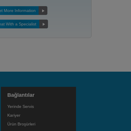
t More Information
at With a Specialist
Bağlantılar
Yerinde Servis
Kariyer
Ürün Broşürleri