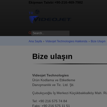
Ekipman Talebi +90-216-469-7982
Bizimle İletişime Geç
TR
Ana Sayfa
›
Videojet Technologies Hakkında
›
Bize Ulaşın
Bize ulaşın
Videojet Technologies
Ürün Kodlama ve Etiketleme
Danışmanlık ve Tic. Ltd. Şti.
Çubukçuoğlu İş Merkezi Küçükbakkalköy Mah. Rüy
Tel: +90 216 575 74 84
Faks: +90 216 575 11 51